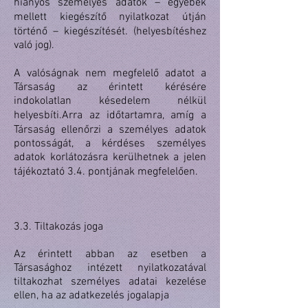
hiányos személyes adatok – egyebek
mellett kiegészítő nyilatkozat útján
történő – kiegészítését. (helyesbítéshez
való jog).
A valóságnak nem megfelelő adatot a
Társaság az érintett kérésére
indokolatlan késedelem nélkül
helyesbíti.Arra az időtartamra, amíg a
Társaság ellenőrzi a személyes adatok
pontosságát, a kérdéses személyes
adatok korlátozásra kerülhetnek a jelen
tájékoztató 3.4. pontjának megfelelően.
3.3. Tiltakozás joga
Az érintett abban az esetben a
Társasághoz intézett nyilatkozatával
tiltakozhat személyes adatai kezelése
ellen, ha az adatkezelés jogalapja