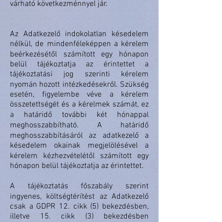
várható következménnyel jár.
Az Adatkezelő indokolatlan késedelem
nélkül, de mindenféleképpen a kérelem
beérkezésétől számított egy hónapon
belül tájékoztatja az érintettet a
tájékoztatási jog szerinti kérelem
nyomán hozott intézkedésekről. Szükség
esetén, figyelembe véve a kérelem
összetettségét és a kérelmek számát, ez
a határidő további két hónappal
meghosszabbítható. A határidő
meghosszabbításáról az adatkezelő a
késedelem okainak megjelölésével a
kérelem kézhezvételétől számított egy
hónapon belül tájékoztatja az érintettet.
A tájékoztatás főszabály szerint
ingyenes, költségtérítést az Adatkezelő
csak a GDPR 12. cikk (5) bekezdésben,
illetve 15. cikk (3) bekezdésben