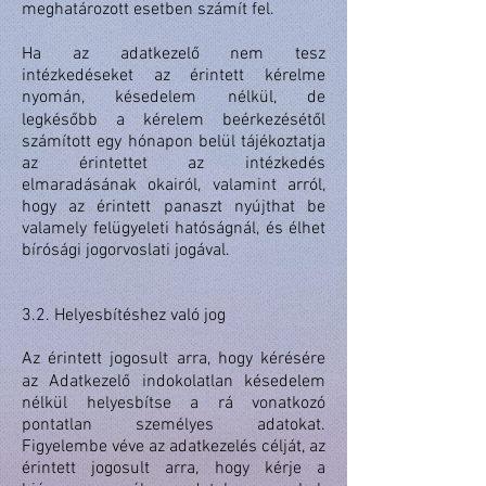
meghatározott esetben számít fel.
Ha az adatkezelő nem tesz
intézkedéseket az érintett kérelme
nyomán, késedelem nélkül, de
legkésőbb a kérelem beérkezésétől
számított egy hónapon belül tájékoztatja
az érintettet az intézkedés
elmaradásának okairól, valamint arról,
hogy az érintett panaszt nyújthat be
valamely felügyeleti hatóságnál, és élhet
bírósági jogorvoslati jogával.
3.2. Helyesbítéshez való jog
Az érintett jogosult arra, hogy kérésére
az Adatkezelő indokolatlan késedelem
nélkül helyesbítse a rá vonatkozó
pontatlan személyes adatokat.
Figyelembe véve az adatkezelés célját, az
érintett jogosult arra, hogy kérje a