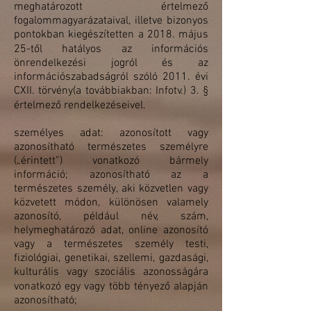
meghatározott értelmező
fogalommagyarázataival, illetve bizonyos
pontokban kiegészítetten a 2018. május
25-től hatályos az információs
önrendelkezési jogról és az
információszabadságról szóló 2011. évi
CXII. törvény(a továbbiakban: Infotv.) 3. §
értelmező rendelkezéseivel.
személyes adat: azonosított vagy
azonosítható természetes személyre
(„érintett”) vonatkozó bármely
információ; azonosítható az a
természetes személy, aki közvetlen vagy
közvetett módon, különösen valamely
azonosító, például név, szám,
helymeghatározó adat, online azonosító
vagy a természetes személy testi,
fiziológiai, genetikai, szellemi, gazdasági,
kulturális vagy szociális azonosságára
vonatkozó egy vagy több tényező alapján
azonosítható;