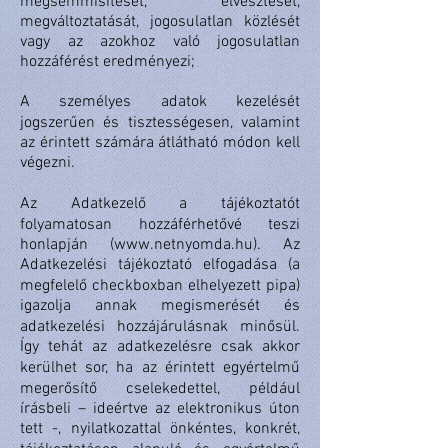
megsemmisítését, elvesztését,
megváltoztatását, jogosulatlan közlését
vagy az azokhoz való jogosulatlan
hozzáférést eredményezi;
A személyes adatok kezelését
jogszerűen és tisztességesen, valamint
az érintett számára átlátható módon kell
végezni.
Az Adatkezelő a tájékoztatót
folyamatosan hozzáférhetővé teszi
honlapján (www.netnyomda.hu). Az
Adatkezelési tájékoztató elfogadása (a
megfelelő checkboxban elhelyezett pipa)
igazolja annak megismerését és
adatkezelési hozzájárulásnak minősül.
Így tehát az adatkezelésre csak akkor
kerülhet sor, ha az érintett egyértelmű
megerősítő cselekedettel, például
írásbeli – ideértve az elektronikus úton
tett -, nyilatkozattal önkéntes, konkrét,