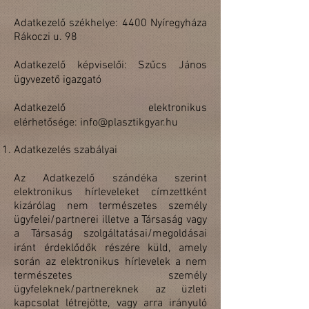
Adatkezelő székhelye: 4400 Nyíregyháza
Rákoczi u. 98
Adatkezelő képviselői: Szűcs János
ügyvezető igazgató
Adatkezelő elektronikus
elérhetősége: info@plasztikgyar.hu
Adatkezelés szabályai
Az Adatkezelő szándéka szerint
elektronikus hírleveleket címzettként
kizárólag nem természetes személy
ügyfelei/partnerei illetve a Társaság vagy
a Társaság szolgáltatásai/megoldásai
iránt érdeklődők részére küld, amely
során az elektronikus hírlevelek a nem
természetes személy
ügyfeleknek/partnereknek az üzleti
kapcsolat létrejötte, vagy arra irányuló