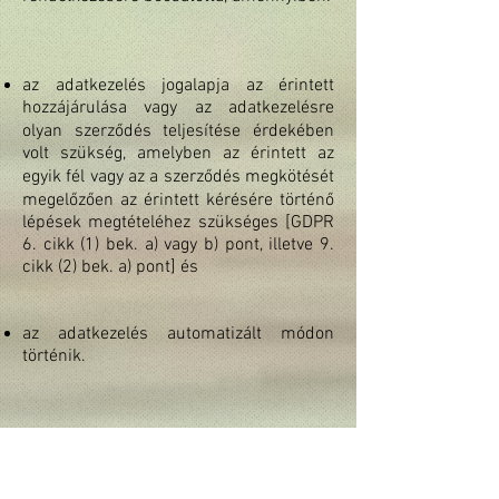
az adatkezelés jogalapja az érintett
hozzájárulása vagy az adatkezelésre
olyan szerződés teljesítése érdekében
volt szükség, amelyben az érintett az
egyik fél vagy az a szerződés megkötését
megelőzően az érintett kérésére történő
lépések megtételéhez szükséges [GDPR
6. cikk (1) bek. a) vagy b) pont, illetve 9.
cikk (2) bek. a) pont] és
az adatkezelés automatizált módon
történik.
3.7 Jogorvoslati jog az adatkezeléshez
kapcsolódóan