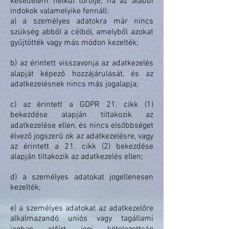
késedelem nélkül törölje, ha az alábbi
indokok valamelyike fennáll:
a) a személyes adatokra már nincs
szükség abból a célból, amelyből azokat
gyűjtötték vagy más módon kezelték;
b) az érintett visszavonja az adatkezelés
alapját képező hozzájárulását, és az
adatkezelésnek nincs más jogalapja;
c) az érintett a GDPR 21. cikk (1)
bekezdése alapján tiltakozik az
adatkezelése ellen, és nincs elsőbbséget
élvező jogszerű ok az adatkezelésre, vagy
az érintett a 21. cikk (2) bekezdése
alapján tiltakozik az adatkezelés ellen;
d) a személyes adatokat jogellenesen
kezelték;
e) a személyes adatokat az adatkezelőre
alkalmazandó uniós vagy tagállami