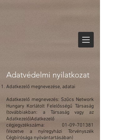
Adatvédelmi nyilatkozat
Adatkezelő megnevezése, adatai
Adatkezelő megnevezés: Szűcs Network
Hungary Korlátolt Felelősségű Társaság
(továbbiakban: a Társaság vagy az
Adatkezelő)Adatkezelő
cégjegyzékszáma:
01-09-701381
(Vezetve a nyíregyházi Törvényszék
Cégbírósága nyilvántartásában)