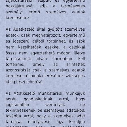
tájékoztatáson alapuló és egyértelmű
hozzájárulását adja a természetes
személyt érintő személyes adatok
kezeléséhez
Az Adatkezelő által gyűjtött személyes
adatok csak meghatározott, egyértelmű
és jogszerű célból történhet, és azok
nem kezelhetőek ezekkel a célokkal
össze nem egyeztethető módon, illetve
tárolásuknak olyan formában kell
történnie, amely az érintettek
azonosítását csak a személyes adatok
kezelése céljainak eléréséhez szükséges
ideig teszi lehetővé
Az Adatkezelő munkatársai munkájuk
során gondoskodnak arról, hogy
jogosulatlan személyek ne
tekinthessenek be személyes adatokba,
továbbá arról, hogy a személyes adat
tárolása, elhelyezése úgy kerüljön