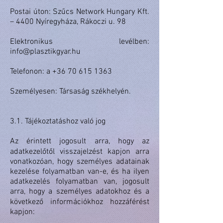
Postai úton: Szűcs Network Hungary Kft.
– 4400 Nyíregyháza, Rákoczi u. 98
Elektronikus levélben:
info@plasztikgyar.hu
Telefonon: a +36 70 615 1363
Személyesen: Társaság székhelyén.
3.1. Tájékoztatáshoz való jog
Az érintett jogosult arra, hogy az
adatkezelőtől visszajelzést kapjon arra
vonatkozóan, hogy személyes adatainak
kezelése folyamatban van-e, és ha ilyen
adatkezelés folyamatban van, jogosult
arra, hogy a személyes adatokhoz és a
következő információkhoz hozzáférést
kapjon: