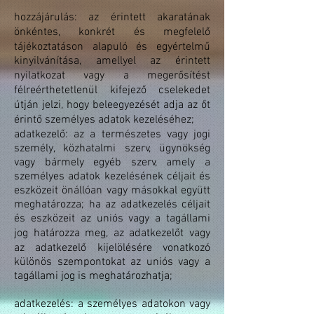
hozzájárulás: az érintett akaratának
önkéntes, konkrét és megfelelő
tájékoztatáson alapuló és egyértelmű
kinyilvánítása, amellyel az érintett
nyilatkozat vagy a megerősítést
félreérthetetlenül kifejező cselekedet
útján jelzi, hogy beleegyezését adja az őt
érintő személyes adatok kezeléséhez;
adatkezelő: az a természetes vagy jogi
személy, közhatalmi szerv, ügynökség
vagy bármely egyéb szerv, amely a
személyes adatok kezelésének céljait és
eszközeit önállóan vagy másokkal együtt
meghatározza; ha az adatkezelés céljait
és eszközeit az uniós vagy a tagállami
jog határozza meg, az adatkezelőt vagy
az adatkezelő kijelölésére vonatkozó
különös szempontokat az uniós vagy a
tagállami jog is meghatározhatja;
adatkezelés: a személyes adatokon vagy