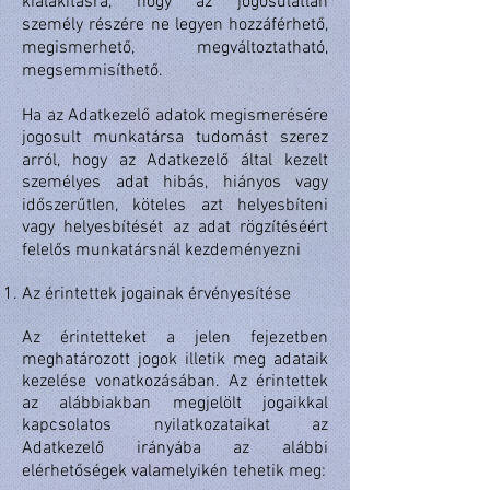
kialakításra, hogy az jogosulatlan
személy részére ne legyen hozzáférhető,
megismerhető, megváltoztatható,
megsemmisíthető.
Ha az Adatkezelő adatok megismerésére
jogosult munkatársa tudomást szerez
arról, hogy az Adatkezelő által kezelt
személyes adat hibás, hiányos vagy
időszerűtlen, köteles azt helyesbíteni
vagy helyesbítését az adat rögzítéséért
felelős munkatársnál kezdeményezni
Az érintettek jogainak érvényesítése
Az érintetteket a jelen fejezetben
meghatározott jogok illetik meg adataik
kezelése vonatkozásában. Az érintettek
az alábbiakban megjelölt jogaikkal
kapcsolatos nyilatkozataikat az
Adatkezelő irányába az alábbi
elérhetőségek valamelyikén tehetik meg: