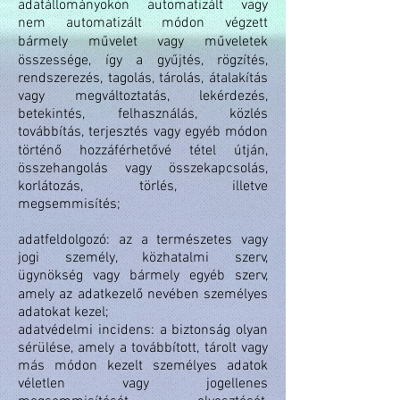
adatállományokon automatizált vagy
nem automatizált módon végzett
bármely művelet vagy műveletek
összessége, így a gyűjtés, rögzítés,
rendszerezés, tagolás, tárolás, átalakítás
vagy megváltoztatás, lekérdezés,
betekintés, felhasználás, közlés
továbbítás, terjesztés vagy egyéb módon
történő hozzáférhetővé tétel útján,
összehangolás vagy összekapcsolás,
korlátozás, törlés, illetve
megsemmisítés;
adatfeldolgozó: az a természetes vagy
jogi személy, közhatalmi szerv,
ügynökség vagy bármely egyéb szerv,
amely az adatkezelő nevében személyes
adatokat kezel;
adatvédelmi incidens: a biztonság olyan
sérülése, amely a továbbított, tárolt vagy
más módon kezelt személyes adatok
véletlen vagy jogellenes