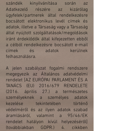
szándék kinyilvánítása során az
Adatkezelő részére az kizárólag
ügyfelek/partnerek által rendelkezésre
bocsátott elektronikus levél címek és
adatok, illetve a Társaság vagy a Társaság
által nyújtott szolgáltatások/megoldások
iránt érdeklődők által kifejezetten ebből
a célból rendelkezésre bocsátott e-mail
címek és adatok kerülnek
felhasználásra.
A jelen szabályzat fogalmi rendszere
megegyezik az Általános adatvédelmi
rendelet [AZ EURÓPAI PARLAMENT ÉS A
TANÁCS (EU) 2016/679 RENDELETE
(2016. április 27.) a természetes
személyeknek a személyes adatok
kezelése tekintetében történő
védelméről és az ilyen adatok szabad
áramlásáról, valamint a 95/46/EK
rendelet hatályon kívül helyezéséről]
(továbbiakban GDPR.) 4. cikkben