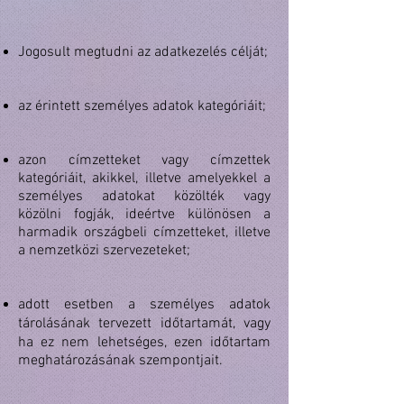
Jogosult megtudni az adatkezelés célját;
az érintett személyes adatok kategóriáit;
azon címzetteket vagy címzettek
kategóriáit, akikkel, illetve amelyekkel a
személyes adatokat közölték vagy
közölni fogják, ideértve különösen a
harmadik országbeli címzetteket, illetve
a nemzetközi szervezeteket;
adott esetben a személyes adatok
tárolásának tervezett időtartamát, vagy
ha ez nem lehetséges, ezen időtartam
meghatározásának szempontjait.