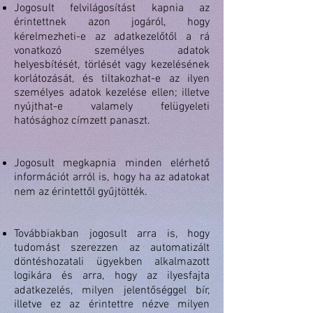
Jogosult felvilágosítást kapnia az
érintettnek azon jogáról, hogy
kérelmezheti-e az adatkezelőtől a rá
vonatkozó személyes adatok
helyesbítését, törlését vagy kezelésének
korlátozását, és tiltakozhat-e az ilyen
személyes adatok kezelése ellen; illetve
nyújthat-e valamely felügyeleti
hatósághoz címzett panaszt.
Jogosult megkapnia minden elérhető
információt arról is, hogy ha az adatokat
nem az érintettől gyűjtötték.
Továbbiakban jogosult arra is, hogy
tudomást szerezzen az automatizált
döntéshozatali ügyekben alkalmazott
logikára és arra, hogy az ilyesfajta
adatkezelés, milyen jelentőséggel bír,
illetve ez az érintettre nézve milyen