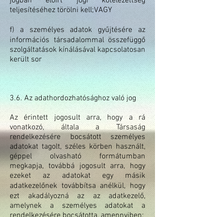
jogban előírt jogi kötelezettség
teljesítéséhez törölni kell;VAGY
f) a személyes adatok gyűjtésére az
információs társadalommal összefüggő
szolgáltatások kínálásával kapcsolatosan
került sor
3.6. Az adathordozhatósághoz való jog
Az érintett jogosult arra, hogy a rá
vonatkozó, általa a Társaság
rendelkezésére bocsátott személyes
adatokat tagolt, széles körben használt,
géppel olvasható formátumban
megkapja, továbbá jogosult arra, hogy
ezeket az adatokat egy másik
adatkezelőnek továbbítsa anélkül, hogy
ezt akadályozná az az adatkezelő,
amelynek a személyes adatokat a
rendelkezésére bocsátotta, amennyiben: