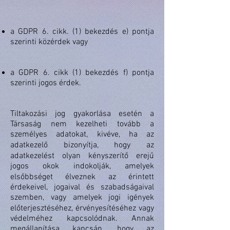
a GDPR 6. cikk. (1) bekezdés e) pontja
szerinti közérdek vagy
a GDPR 6. cikk (1) bekezdés f) pontja
szerinti jogos érdek.
Tiltakozási jog gyakorlása esetén a
Társaság nem kezelheti tovább a
személyes adatokat, kivéve, ha az
adatkezelő bizonyítja, hogy az
adatkezelést olyan kényszerítő erejű
jogos okok indokolják, amelyek
elsőbbséget élveznek az érintett
érdekeivel, jogaival és szabadságaival
szemben, vagy amelyek jogi igények
előterjesztéséhez, érvényesítéséhez vagy
védelméhez kapcsolódnak. Annak
megállapítása kapcsán, hogy az